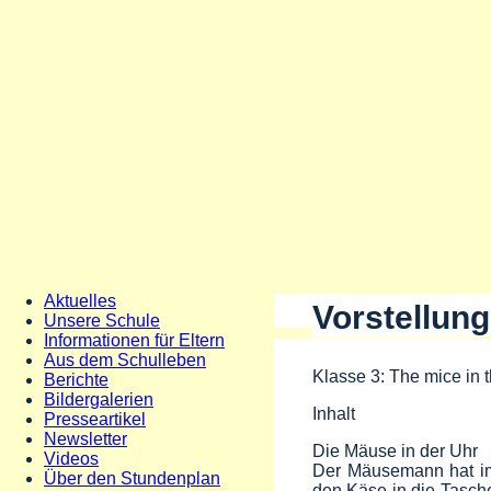
Aktuelles
Vorstellun
Unsere Schule
Informationen für Eltern
Aus dem Schulleben
Klasse 3: The mice in 
Berichte
Bildergalerien
Inhalt
Presseartikel
Newsletter
Die Mäuse in der Uhr
Videos
Der Mäusemann hat imm
Über den Stundenplan
den Käse in die Tasche